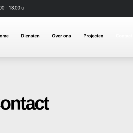
00 - 18.00 u
ome
Diensten
Over ons
Projecten
Contact
ontact