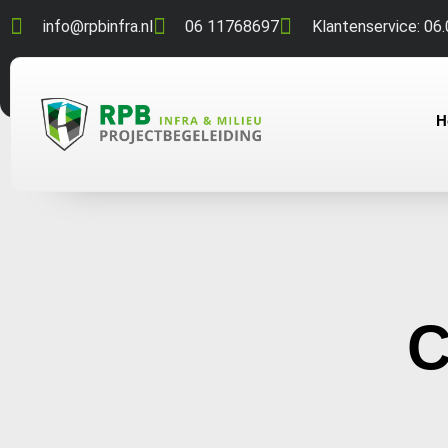
info@rpbinfra.nl
06 11768697
Klantenservice: 06.
H
C