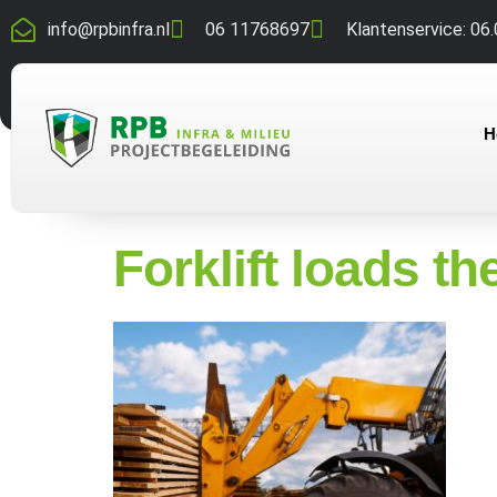
info@rpbinfra.nl
06 11768697
Klantenservice: 06.
H
Forklift loads t