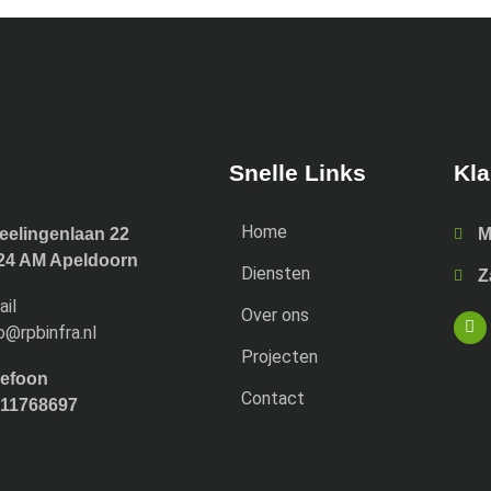
Snelle Links
Kla
Home
eelingenlaan 22
M
24 AM Apeldoorn
Diensten
Z
ail
Over ons
o@rpbinfra.nl
Projecten
lefoon
Contact
 11768697